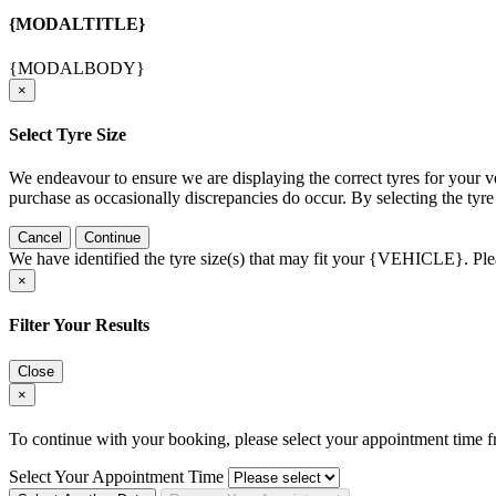
{MODALTITLE}
{MODALBODY}
×
Select Tyre Size
We endeavour to ensure we are displaying the correct tyres for your v
purchase as occasionally discrepancies do occur. By selecting the tyre
Cancel
Continue
We have identified the tyre size(s) that may fit your {VEHICLE}. Pleas
×
Filter Your Results
Close
×
To continue with your booking, please select your appointment time fr
Select Your Appointment Time