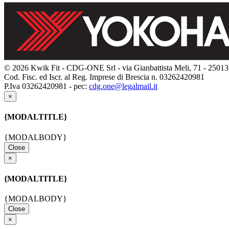
© 2026 Kwik Fit - CDG-ONE Srl - via Gianbattista Meli, 71 - 25013 
Cod. Fisc. ed Iscr. al Reg. Imprese di Brescia n. 03262420981
P.Iva 03262420981 - pec:
cdg.one@legalmail.it
×
{MODALTITLE}
{MODALBODY}
Close
×
{MODALTITLE}
{MODALBODY}
Close
×