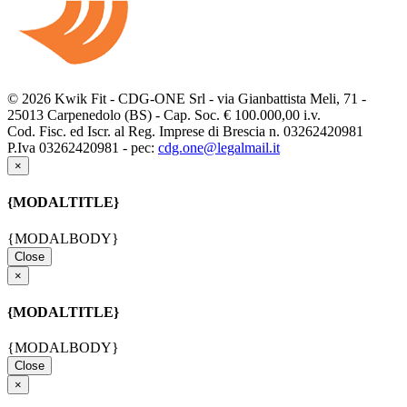
© 2026 Kwik Fit - CDG-ONE Srl - via Gianbattista Meli, 71 -
25013 Carpenedolo (BS) - Cap. Soc. € 100.000,00 i.v.
Cod. Fisc. ed Iscr. al Reg. Imprese di Brescia n. 03262420981
P.Iva 03262420981 - pec:
cdg.one@legalmail.it
×
{MODALTITLE}
{MODALBODY}
Close
×
{MODALTITLE}
{MODALBODY}
Close
×