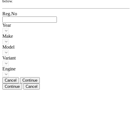
below.
Reg.No
Year
Make
Model
Variant
Engine
Cancel
Continue
Continue
Cancel