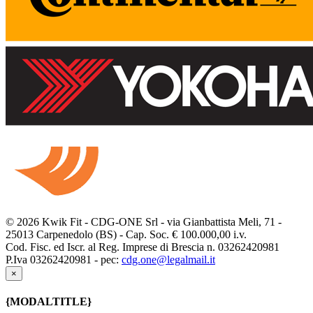
© 2026 Kwik Fit - CDG-ONE Srl - via Gianbattista Meli, 71 -
25013 Carpenedolo (BS) - Cap. Soc. € 100.000,00 i.v.
Cod. Fisc. ed Iscr. al Reg. Imprese di Brescia n. 03262420981
P.Iva 03262420981 - pec:
cdg.one@legalmail.it
×
{MODALTITLE}