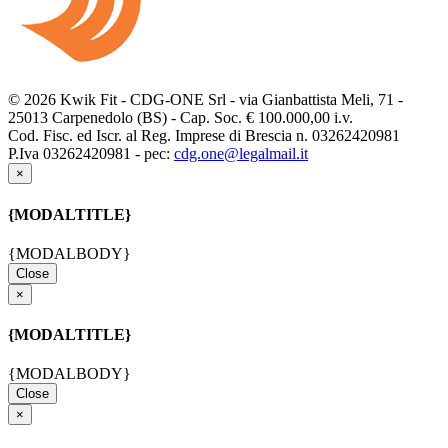
© 2026 Kwik Fit - CDG-ONE Srl - via Gianbattista Meli, 71 -
25013 Carpenedolo (BS) - Cap. Soc. € 100.000,00 i.v.
Cod. Fisc. ed Iscr. al Reg. Imprese di Brescia n. 03262420981
P.Iva 03262420981 - pec:
cdg.one@legalmail.it
×
{MODALTITLE}
{MODALBODY}
Close
×
{MODALTITLE}
{MODALBODY}
Close
×