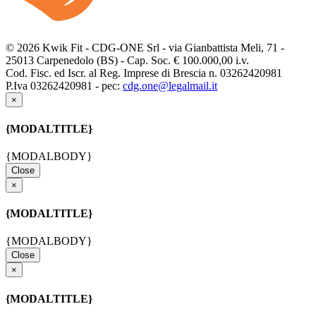
© 2026 Kwik Fit - CDG-ONE Srl - via Gianbattista Meli, 71 -
25013 Carpenedolo (BS) - Cap. Soc. € 100.000,00 i.v.
Cod. Fisc. ed Iscr. al Reg. Imprese di Brescia n. 03262420981
P.Iva 03262420981 - pec:
cdg.one@legalmail.it
×
{MODALTITLE}
{MODALBODY}
Close
×
{MODALTITLE}
{MODALBODY}
Close
×
{MODALTITLE}