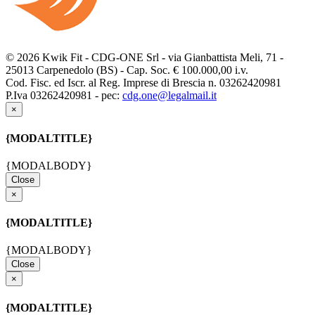
© 2026 Kwik Fit - CDG-ONE Srl - via Gianbattista Meli, 71 -
25013 Carpenedolo (BS) - Cap. Soc. € 100.000,00 i.v.
Cod. Fisc. ed Iscr. al Reg. Imprese di Brescia n. 03262420981
P.Iva 03262420981 - pec:
cdg.one@legalmail.it
×
{MODALTITLE}
{MODALBODY}
Close
×
{MODALTITLE}
{MODALBODY}
Close
×
{MODALTITLE}