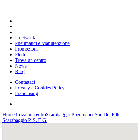
Il network
Pneumatici e Manutenzione
Promozioni
Flotte
Trova un centro
News
Blog
Contattaci
Privacy e Cookies Policy
Franchising
Home
Trova un centro
Scarabaggio Pneumatici Snc Dei F.lli
Scarabaggio P. S. E G.