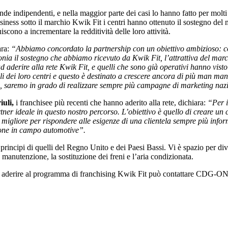
e indipendenti, e nella maggior parte dei casi lo hanno fatto per molti 
iness sotto il marchio Kwik Fit i centri hanno ottenuto il sostegno del 
iscono a incrementare la redditività delle loro attività.
ara:
“Abbiamo concordato la partnership con un obiettivo ambizioso: cost
imonia il sostegno che abbiamo ricevuto da Kwik Fit, l’attrattiva del ma
d aderire alla rete Kwik Fit, e quelli che sono già operativi hanno visto
i dei loro centri e questo è destinato a crescere ancora di più man mano
aese, saremo in grado di realizzare sempre più campagne di marketing na
iuli,
i franchisee più recenti che hanno aderito alla rete, dichiara:
“Per i
rtner ideale in questo nostro percorso. L’obiettivo è quello di creare un 
ta migliore per rispondere alle esigenze di una clientela sempre più info
ione in campo automotive”.
 principi di quelli del Regno Unito e dei Paesi Bassi. Vi è spazio per div
manutenzione, la sostituzione dei freni e l’aria condizionata.
 di aderire al programma di franchising Kwik Fit può contattare CDG-ONE