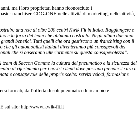
anni, ma i loro proprietari hanno riconosciuto i
master franchisee CDG-ONE nelle attività di marketing, nelle attività,
ruire una rete di oltre 200 centri Kwik Fit in Italia. Raggiungere e
rchio e la forza del team che abbiamo costruito. Negli ultimi due anni
 grandi benefici. Tutti quelli che ora gestiscono un franchising con il
 che gli automobilisti italiani diventeranno più consapevoli del
zionali che si baseranno ulteriormente su questa consapevolezza”.
l team di Saccon Gomme la cultura del pneumatico e la sicurezza del
centro di riferimento per i nostri clienti dove possano prendersi cura a
rmata e consapevole delle proprie scelte: servizi veloci, formazione
ersi formati, dall’offerta di soli pneumatici di ricambio e
 sul sito: http://www.kwik-fit.it