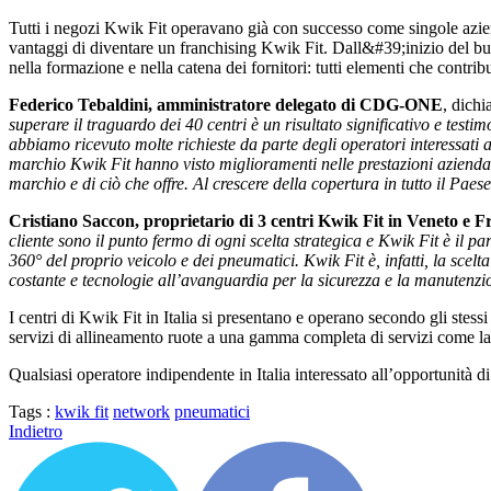
Tutti i negozi Kwik Fit operavano già con successo come singole aziend
vantaggi di diventare un franchising Kwik Fit. Dall&#39;inizio del bus
nella formazione e nella catena dei fornitori: tutti elementi che contribu
Federico Tebaldini, amministratore delegato di CDG-ONE
, dichi
superare il traguardo dei 40 centri è un risultato significativo e test
abbiamo ricevuto molte richieste da parte degli operatori interessati a
marchio Kwik Fit hanno visto miglioramenti nelle prestazioni aziendal
marchio e di ciò che offre. Al crescere della copertura in tutto il P
Cristiano Saccon, proprietario di 3 centri Kwik Fit in Veneto e Fr
cliente sono il punto fermo di ogni scelta strategica e Kwik Fit è il pa
360° del proprio veicolo e dei pneumatici. Kwik Fit è, infatti, la scel
costante e tecnologie all’avanguardia per la sicurezza e la manutenz
I centri di Kwik Fit in Italia si presentano e operano secondo gli stessi
servizi di allineamento ruote a una gamma completa di servizi come la 
Qualsiasi operatore indipendente in Italia interessato all’opportunità
Tags :
kwik fit
network
pneumatici
Indietro