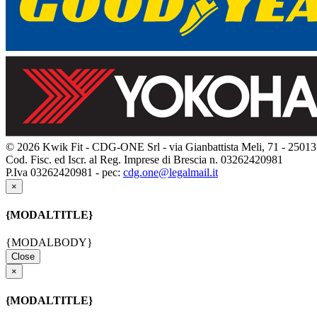
© 2026 Kwik Fit - CDG-ONE Srl - via Gianbattista Meli, 71 - 25013 
Cod. Fisc. ed Iscr. al Reg. Imprese di Brescia n. 03262420981
P.Iva 03262420981 - pec:
cdg.one@legalmail.it
×
{MODALTITLE}
{MODALBODY}
Close
×
{MODALTITLE}