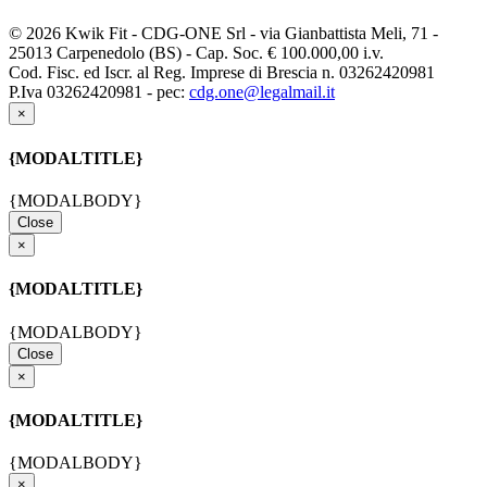
© 2026 Kwik Fit - CDG-ONE Srl - via Gianbattista Meli, 71 -
25013 Carpenedolo (BS) - Cap. Soc. € 100.000,00 i.v.
Cod. Fisc. ed Iscr. al Reg. Imprese di Brescia n. 03262420981
P.Iva 03262420981 - pec:
cdg.one@legalmail.it
×
{MODALTITLE}
{MODALBODY}
Close
×
{MODALTITLE}
{MODALBODY}
Close
×
{MODALTITLE}
{MODALBODY}
×